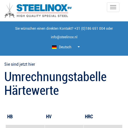
Toggle
navigati
Sie wünschen einen direkten Kontakt?
+31 (0)186 651 004
oder
info@steelinox.nl
Deutsch
Sie sind jetzt hier
Umrechnungstabelle
Härtewerte
HB
HV
HRC