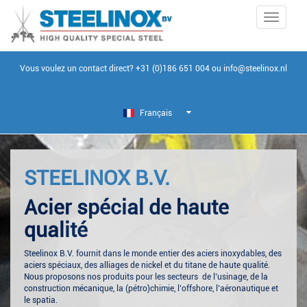
Toggle
navigati
Vous voulez un contact direct?
+31 (0)186 651 004
ou
info@steelinox.nl
Français
STEELINOX B.V.
Acier spécial de haute
qualité
Steelinox B.V. fournit dans le monde entier des aciers inoxydables, des
aciers spéciaux, des alliages de nickel et du titane de haute qualité.
Nous proposons nos produits pour les secteurs de l’usinage, de la
construction mécanique, la (pétro)chimie, l’offshore, l’aéronautique et
le spatia.