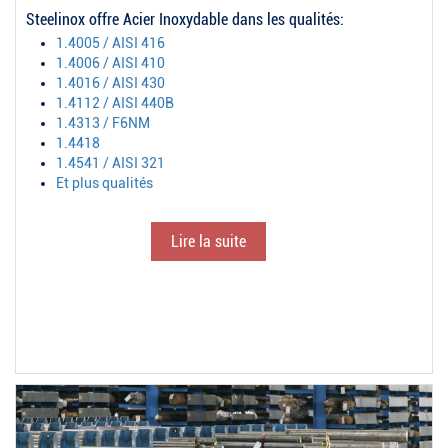
Steelinox offre Acier Inoxydable dans les qualités:
1.4005 / AISI 416
1.4006 / AISI 410
1.4016 / AISI 430
1.4112 / AISI 440B
1.4313 / F6NM
1.4418
1.4541 / AISI 321
Et plus qualités
Lire la suite