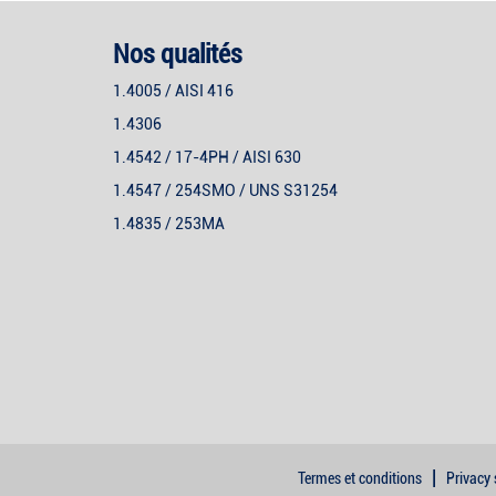
Nos qualités
1.4005 / AISI 416
1.4306
1.4542 / 17-4PH / AISI 630
1.4547 / 254SMO / UNS S31254
1.4835 / 253MA
|
Termes et conditions
Privacy