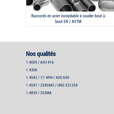
Raccords en acier inoxydable à souder bout à
bout EN / ASTM
Nos qualités
1.4005 / AISI 416
1.4306
1.4542 / 17-4PH / AISI 630
1.4547 / 254SMO / UNS S31254
1.4835 / 253MA