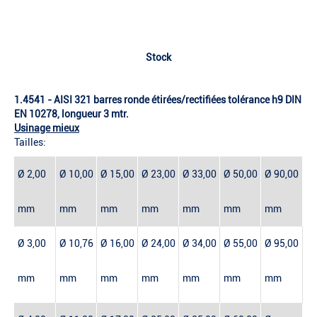
Stock
1.4541 - AISI 321 barres ronde étirées/rectifiées tolérance h9 DIN
EN 10278, longueur 3 mtr.
Usinage mieux
Tailles:
Ø 2,00
Ø 10,00
Ø 15,00
Ø 23,00
Ø 33,00
Ø 50,00
Ø 90,00
mm
mm
mm
mm
mm
mm
mm
Ø 3,00
Ø 10,76
Ø 16,00
Ø 24,00
Ø 34,00
Ø 55,00
Ø 95,00
mm
mm
mm
mm
mm
mm
mm