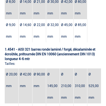
Ø 8,00
Ø 14,00
Ø 21,00
Ø 30,00
Ø 42,00
Ø 80,00
mm
mm
mm
mm
mm
mm
Ø 9,00
Ø 14,60
Ø 22,00
Ø 32,00
Ø 45,00
Ø 85,00
mm
mm
mm
mm
mm
mm
1.4541 - AISI 321 barres ronde laminé / forgé, décalaminée et
écroûtée, prétournée DIN EN 10060 (anciennement DIN 1013)
longueur 4-6 mtr
Tailles:
Ø 20,00
Ø 42,00
Ø 90,00
Ø
Ø
Ø
Ø
mm
mm
mm
145,00
210,00
310,00
525,00
mm
mm
mm
mm