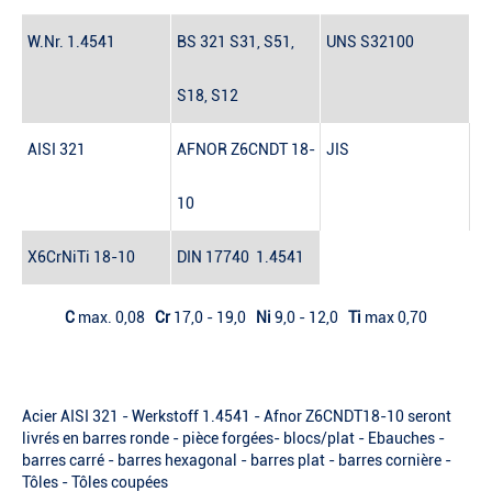
W.Nr.
1.4541
BS
321 S31, S51,
UNS
S32100
S18, S12
AISI
321
AFNOR
Z6CNDT 18-
JIS
10
X6CrNiTi 18-10
DIN 17740
1.4541
C
max. 0,08
Cr
17,0 - 19,0
Ni
9,0 - 12,0
Ti
max 0,70
Acier AISI 321 - Werkstoff 1.4541 - Afnor Z6CNDT18-10 seront
livrés en barres ronde - pièce forgées- blocs/plat - Ebauches -
barres carré - barres hexagonal - barres plat - barres cornière -
Tôles - Tôles coupées