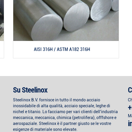
AISI 316H / ASTM A182 316H
Su Steelinox
C
Steelinox B.V. fornisce in tutto il mondo acciaio
C
inossidabile di alta qualità, acciaio speciale, leghe di
+
nichel e titanio. Lo facciamo per vari clienti dell'industria
M
meccanica, meccanica, chimica (petrolifera), offfshore e
i
aerospaziale. Steelinox è il partner giusto se le vostre
esigenze di materiale sono elevate.