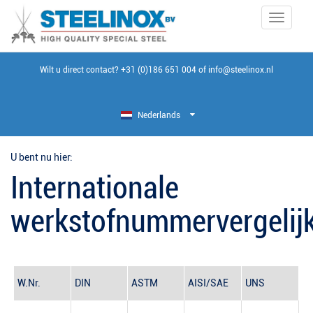
Toggle
navigati
Wilt u direct contact?
+31 (0)186 651 004
of
info@steelinox.nl
Nederlands
U bent nu hier:
Internationale
werkstofnummervergelij
W.Nr.
DIN
ASTM
AISI/SAE
UNS