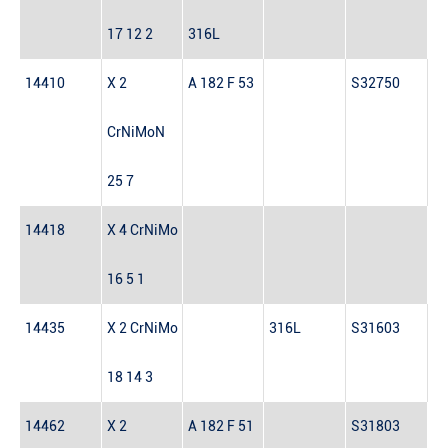
17 12 2
316L
14410
X 2
A 182 F 53
S32750
CrNiMoN
25 7
14418
X 4 CrNiMo
16 5 1
14435
X 2 CrNiMo
316L
S31603
18 14 3
14462
X 2
A 182 F 51
S31803