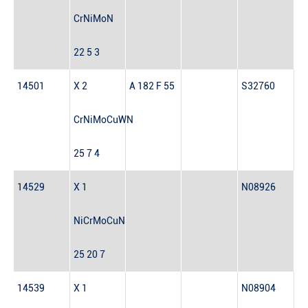
CrNiMoN
22 5 3
14501
X 2
A 182 F 55
S32760
CrNiMoCuWN
25 7 4
14529
X 1
N08926
NiCrMoCuN
25 20 7
14539
X 1
N08904