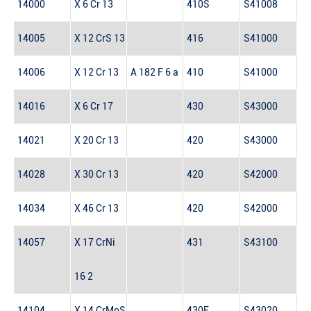
14000
X 6 Cr 13
410S
S41008
14005
X 12 CrS 13
416
S41000
14006
X 12 Cr 13
A 182 F 6 a
410
S41000
14016
X 6 Cr 17
430
S43000
14021
X 20 Cr 13
420
S43000
14028
X 30 Cr 13
420
S42000
14034
X 46 Cr 13
420
S42000
14057
X 17 CrNi
431
S43100
16 2
14104
X 14 CrMoS
430F
S43020