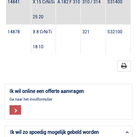
14841
X 15 CrNiSi
A 182 F 310
310 / 314
S31400
25 20
14878
X 8 CrNiTi
321
S32100
18 10
Ik wil online een offerte aanvragen
Ga naar het invulformulier
Ik wil zo spoedig mogelijk gebeld worden