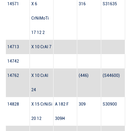
14571
X 6
316
S31635
CrNiMoTi
17 12 2
14713
X 10 CrAl 7
14742
14762
X 10 CrAl
(446)
(S44600)
24
14828
X 15 CrNiSi
A 182 F
309
S30900
20 12
309H