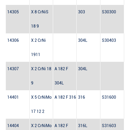
14305
X 8 CrNiS
303
S30300
18 9
14306
X 2 CrNi
304L
S30403
1911
14307
X 2 CrNi 18
A 182 F
304L
9
304L
14401
X 5 CrNiMo
A 182 F 316
316
S31600
17 12 2
14404
X 2 CrNiMo
A 182 F
316L
S31603