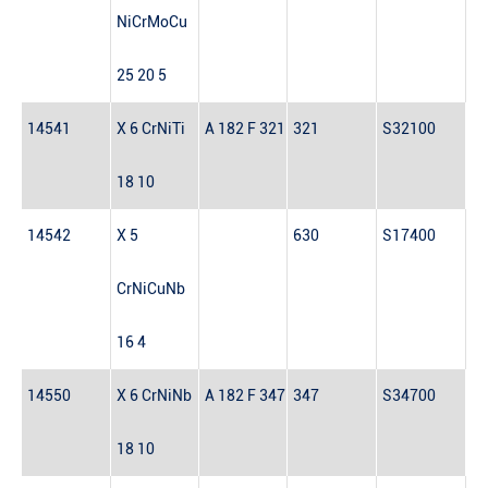
NiCrMoCu
25 20 5
14541
X 6 CrNiTi
A 182 F 321
321
S32100
18 10
14542
X 5
630
S17400
CrNiCuNb
16 4
14550
X 6 CrNiNb
A 182 F 347
347
S34700
18 10