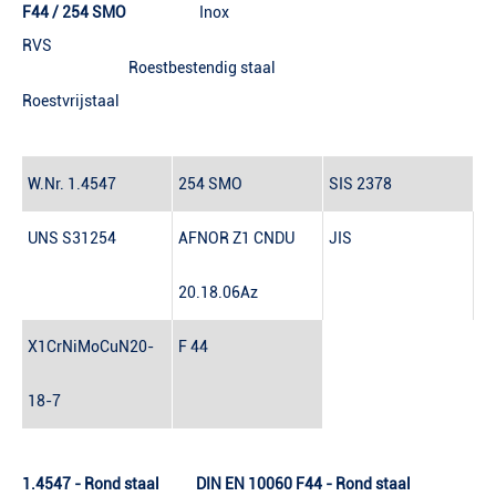
F44 / 254 SMO
Inox
RVS
Roestbestendig staal
Roestvrijstaal
W.Nr. 1.4547
254 SMO
SIS 2378
UNS S31254
AFNOR Z1 CNDU
JIS
20.18.06Az
X1CrNiMoCuN20-
F 44
18-7
1.4547 - Rond staal DIN EN 10060 F44 - Rond staal