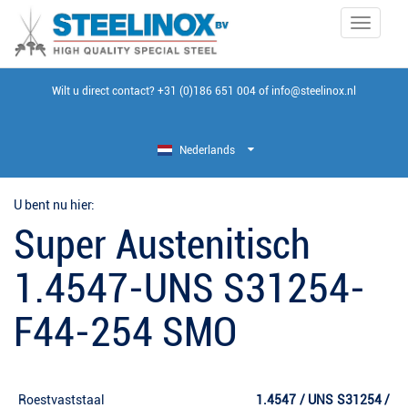
Toggle
navigati
Wilt u direct contact?
+31 (0)186 651 004
of
info@steelinox.nl
Nederlands
U bent nu hier:
Super Austenitisch
1.4547-UNS S31254-
F44-254 SMO
Roestvaststaal
1.4547 / UNS S31254 /