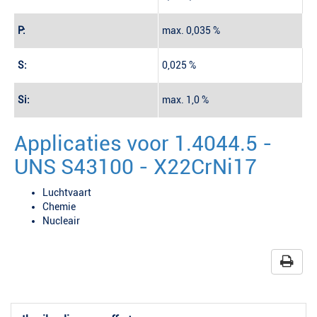
P:
max. 0,035 %
S:
0,025 %
Si:
max. 1,0 %
Applicaties voor 1.4044.5 -
UNS S43100 - X22CrNi17
Luchtvaart
Chemie
Nucleair