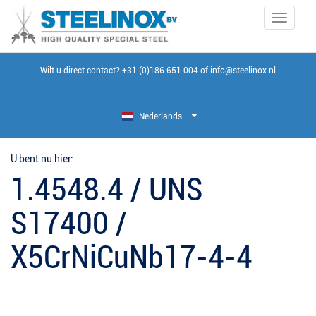
Toggle
navigati
Wilt u direct contact?
+31 (0)186 651 004
of
info@steelinox.nl
Nederlands
U bent nu hier:
1.4548.4 / UNS
S17400 /
X5CrNiCuNb17-4-4