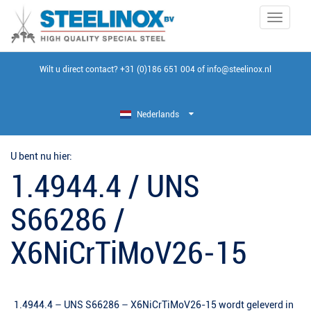
Toggle
navigati
Wilt u direct contact?
+31 (0)186 651 004
of
info@steelinox.nl
Nederlands
U bent nu hier:
1.4944.4 / UNS
S66286 /
X6NiCrTiMoV26-15
1.4944.4 – UNS S66286 – X6NiCrTiMoV26-15 wordt geleverd in