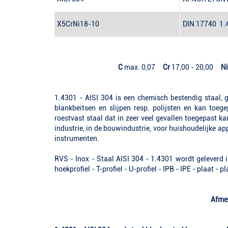
X
5
CrNi
18-10
DIN 17740
1.
C
max. 0,07
Cr
17,00 - 20,00
Ni
1.4301 - AISI 304 is een chemisch bestendig staal, 
blankbeitsen en slijpen resp. polijsten en kan toe
roestvast staal dat in zeer veel gevallen toegepast k
industrie, in de bouwindustrie, voor huishoudelijke a
instrumenten.
RVS - Inox - Staal AISI 304 - 1.4301 wordt geleverd 
hoekprofiel - T-profiel - U-profiel - IPB - IPE - plaat - 
Afme