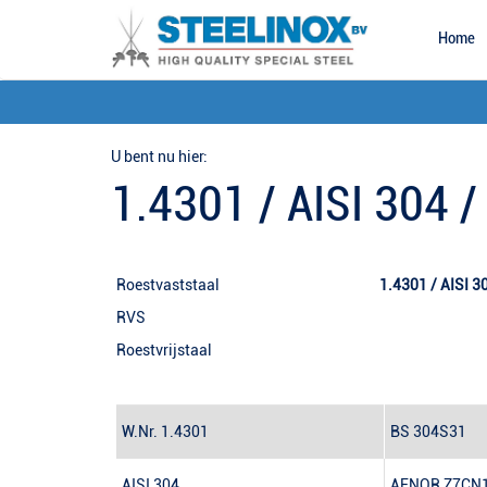
Home
U bent nu hier:
1.4301 / AISI 304 
Roestvaststaal
1.430
RVS Roestbes
Roestvrijstaal
W.Nr.
1.4301
BS
304S31
AISI
304
AFNOR
Z7CN