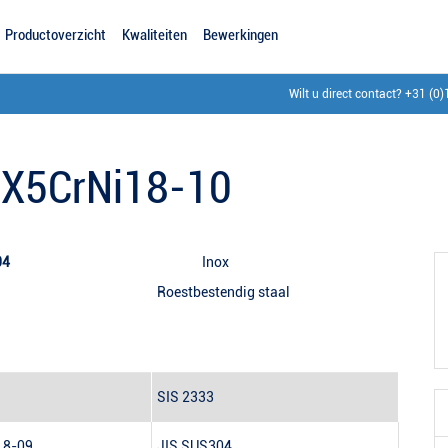
Productoverzicht
Kwaliteiten
Bewerkingen
Wilt u direct contact?
+31 (0)
/ X5CrNi18-10
1 / AISI 304
Inox
tendig staal
SIS
2333
18-09
JIS
SUS304