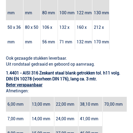
mm
mm
80 mm
100 mm
122 mm
130 mm
50 x 36
80 x 50
106 x
132 x
160 x
212 x
mm
mm
56 mm
71 mm
132 mm
170 mm
Ook gezaagde stukken leverbaar.
Uit rondstaal gedraaid en geboord op aanvraag.
1.4401 - AISI 316 Zeskant staal blank getrokken tol. h11 volg.
DIN EN 10278 (voorheen DIN 176), lang ca. 3 mtr.
Beter verspaanbaar
Afmetingen:
6,00 mm
13,00 mm
22,00 mm
38,10 mm
70,00 mm
7,00 mm
14,00 mm
24,00 mm
41,00 mm