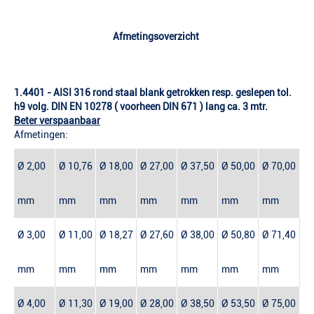
Afmetingsoverzicht
1.4401 - AISI 316 r
ond staal blank getrokken resp. geslepen tol.
h9 volg. DIN EN 10278 ( voorheen DIN 671 ) lang ca. 3 mtr.
Beter verspaanbaar
Afmetingen:
Ø 2,00
Ø 10,76
Ø 18,00
Ø 27,00
Ø 37,50
Ø 50,00
Ø 70,00
mm
mm
mm
mm
mm
mm
mm
Ø 3,00
Ø 11,00
Ø 18,27
Ø 27,60
Ø 38,00
Ø 50,80
Ø 71,40
mm
mm
mm
mm
mm
mm
mm
Ø 4,00
Ø 11,30
Ø 19,00
Ø 28,00
Ø 38,50
Ø 53,50
Ø 75,00