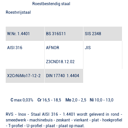
Roestbestendig staal
Roestvrijstaal
W.Nr.
1.4401
BS
316S11
SIS
2348
AISI
316
AFNOR
JIS
Z3CND18.12.02
X2CrNiMo17-12-2
DIN 17740
1.4404
C
max 0,03%
Cr
16,5 - 18,5
Mo
2,0 - 2,5
Ni
10,0 - 13,0
RVS - Inox - Staal AISI 316 - 1.4401 wordt geleverd in rond -
smeedwerk - machinebuis - zeskant - vierkant - plat - hoekprofiel
- T-profiel - U-profiel - plaat - plaat op maat.