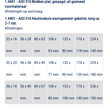
1.4401 - AISI 316 Blokken plat, gezaagd, uit gesmeed
voormateriaal
Afmetingen op aanvraag.
1.4401 - AISI 316 Machinebuis warmgewalst-gebeitst, lang ca.
2-7 mtr.
Afmetingen:
32 x 16
56 x 28
80 x 63
106 x
132 x
170 x
224 x
mm
mm
mm
63 mm
80 mm
118 mm
140 mm
32 x 20
56 x 36
85 x 45
106 x
132 x
170 x
224 x
mm
mm
mm
71 mm
90 mm
130 mm
180 mm
36 x 16
56 x 40
85 x 67
106 x
132 x
170 x
236 x
mm
mm
mm
80 mm
106 mm
140 mm
150 mm