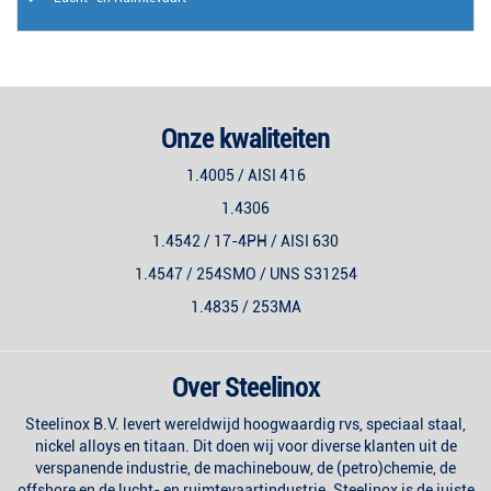
Onze kwaliteiten
1.4005 / AISI 416
1.4306
1.4542 / 17-4PH / AISI 630
1.4547 / 254SMO / UNS S31254
1.4835 / 253MA
Over Steelinox
Steelinox B.V. levert wereldwijd hoogwaardig rvs, speciaal staal,
nickel alloys en titaan. Dit doen wij voor diverse klanten uit de
verspanende industrie, de machinebouw, de (petro)chemie, de
offshore en de lucht- en ruimtevaartindustrie. Steelinox is de juiste