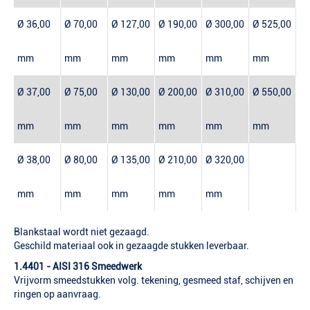
Ø 36,00
Ø 70,00
Ø 127,00
Ø 190,00
Ø 300,00
Ø 525,00
mm
mm
mm
mm
mm
mm
Ø 37,00
Ø 75,00
Ø 130,00
Ø 200,00
Ø 310,00
Ø 550,00
mm
mm
mm
mm
mm
mm
Ø 38,00
Ø 80,00
Ø 135,00
Ø 210,00
Ø 320,00
mm
mm
mm
mm
mm
Blankstaal wordt niet gezaagd.
Geschild materiaal ook in gezaagde stukken leverbaar.
1.4401 - AISI 316 Smeedwerk
Vrijvorm smeedstukken volg. tekening, gesmeed staf, schijven en
ringen op aanvraag.