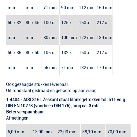
mm
mm
71 mm
90 mm
112 mm
160 mm
50 x 32
80 x 45
100 x
125 x
160 x
212 x
mm
mm
80 mm
100 mm
122 mm
130 mm
50 x 36
80 x 50
106 x
132 x
160 x
212 x
mm
mm
56 mm
71 mm
132 mm
170 mm
Ook gezaagde stukken leverbaar.
Uit rondstaal gedraaid en geboord op aanvraag.
1.4404 - AISI 316L Zeskant staal blank getrokken tol. h11 volg.
DIN EN 10278 (voorheen DIN 176), lang ca. 3 mtr.
Beter verspaanbaar
Afmetingen:
6,00 mm
13,00 mm
22,00 mm
38,10 mm
70,00 mm