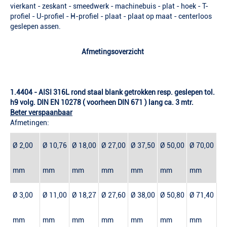
vierkant - zeskant - smeedwerk - machinebuis - plat - hoek - T-
profiel - U-profiel - H-profiel - plaat - plaat op maat - centerloos
geslepen assen.
Afmetingsoverzicht
1.4404 - AISI 316L r
ond staal blank getrokken resp. geslepen tol.
h9 volg. DIN EN 10278 ( voorheen DIN 671 ) lang ca. 3 mtr.
Beter verspaanbaar
Afmetingen:
Ø 2,00
Ø 10,76
Ø 18,00
Ø 27,00
Ø 37,50
Ø 50,00
Ø 70,00
mm
mm
mm
mm
mm
mm
mm
Ø 3,00
Ø 11,00
Ø 18,27
Ø 27,60
Ø 38,00
Ø 50,80
Ø 71,40
mm
mm
mm
mm
mm
mm
mm