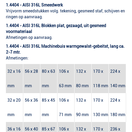
1.4404 - AISI 316L Smeedwerk
Vrijvorm smeedstukken volg. tekening, gesmeed staf, schijven en
ringen op aanvraag.
1.4404 - AISI 316L Blokken plat, gezaagd, uit gesmeed
voormateriaal
Afmetingen op aanvraag.
1.4404 - AISI 316L Machinebuis warmgewalst-gebeitst, lang ca.
2-7 mtr.
Afmetingen:
32 x 16
56 x 28
80 x 63
106 x
132 x
170 x
224 x
mm
mm
mm
63 mm
80 mm
118 mm
140 mm
32 x 20
56 x 36
85 x 45
106 x
132 x
170 x
224 x
mm
mm
mm
71 mm
90 mm
130 mm
180 mm
36 x 16
56 x 40
85 x 67
106 x
132 x
170 x
236 x