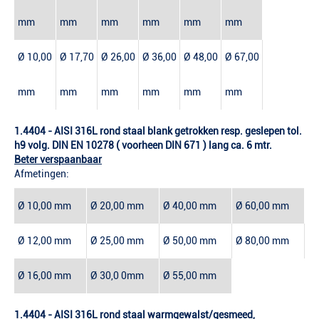
mm
mm
mm
mm
mm
mm
Ø 10,00
Ø 17,70
Ø 26,00
Ø 36,00
Ø 48,00
Ø 67,00
mm
mm
mm
mm
mm
mm
1.4404 - AISI 316L rond staal blank getrokken resp. geslepen tol.
h9 volg. DIN EN 10278 ( voorheen DIN 671 ) lang ca. 6 mtr.
Beter verspaanbaar
Afmetingen:
Ø 10,00 mm
Ø 20,00 mm
Ø 40,00 mm
Ø 60,00 mm
Ø 12,00 mm
Ø 25,00 mm
Ø 50,00 mm
Ø 80,00 mm
Ø 16,00 mm
Ø 30,0 0mm
Ø 55,00 mm
1.4404 - AISI 316L rond staal warmgewalst/gesmeed,