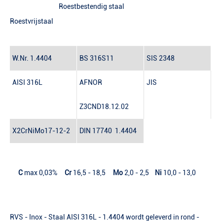
Roestbestendig staal
Roestvrijstaal
W.Nr.
1.4404
BS
316S11
SIS
2348
AISI
316L
AFNOR
JIS
Z3CND18.12.02
X2CrNiMo17-12-2
DIN 17740
1.4404
C
max 0,03%
Cr
16,5 - 18,5
Mo
2,0 - 2,5
Ni
10,0 - 13,0
RVS - Inox - Staal AISI 316L - 1.4404 wordt geleverd in rond -